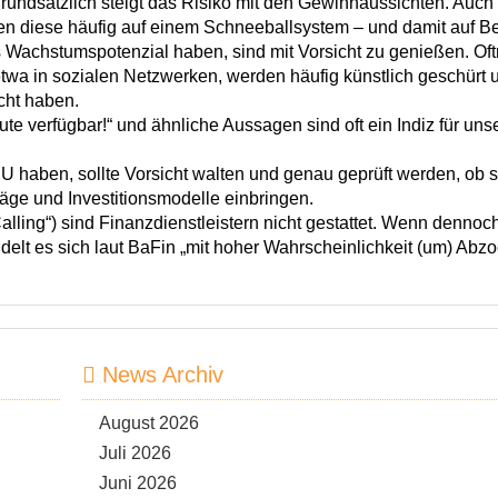
n grundsätzlich steigt das Risiko mit den Gewinnaussichten. Auc
en diese häufig auf einem Schneeballsystem – und damit auf Be
 Wachstumspotenzial haben, sind mit Vorsicht zu genießen. Of
 etwa in sozialen Netzwerken, werden häufig künstlich geschürt 
cht haben.
ute verfügbar!“ und ähnliche Aussagen sind oft ein Indiz für uns
EU haben, sollte Vorsicht walten und genau geprüft werden, ob s
räge und Investitionsmodelle einbringen.
lling“) sind Finanzdienstleistern nicht gestattet. Wenn denno
delt es sich laut BaFin „mit hoher Wahrscheinlichkeit (um) Abzo
News Archiv
August 2026
Juli 2026
Juni 2026