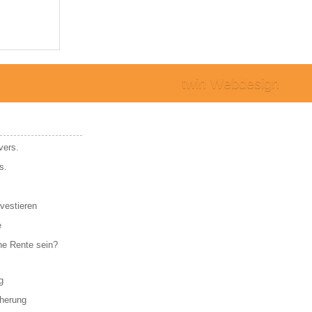
twin Webdesign
vers.
s.
vestieren
e
ne Rente sein?
g
cherung