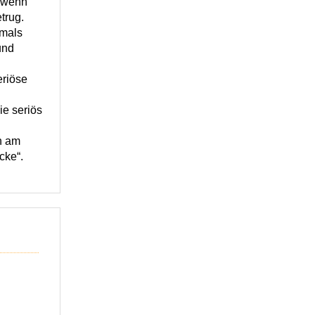
h wenn
trug.
tmals
und
eriöse
ie seriös
ch am
cke“.