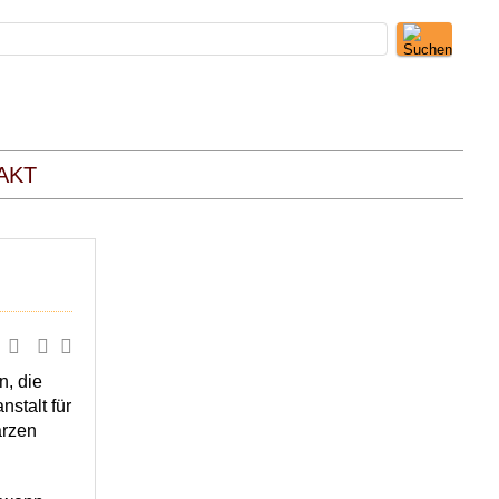
AKT
n, die
stalt für
arzen