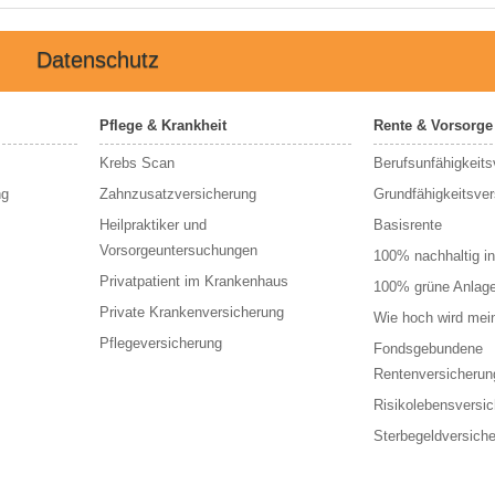
Datenschutz
Pflege & Krankheit
Rente & Vorsorge
Krebs Scan
Berufs­unfähigkeits
ng
Zahnzusatzversicherung
Grundfähigkeitsver
Heilpraktiker und
Basisrente
Vorsorgeuntersuchungen
100% nachhaltig in
Privatpatient im Krankenhaus
100% grüne Anlag
Private Krankenversicherung
Wie hoch wird mei
Pflegeversicherung
Fondsgebundene
Rentenversicherun
Risikolebensversi
Sterbegeldversich