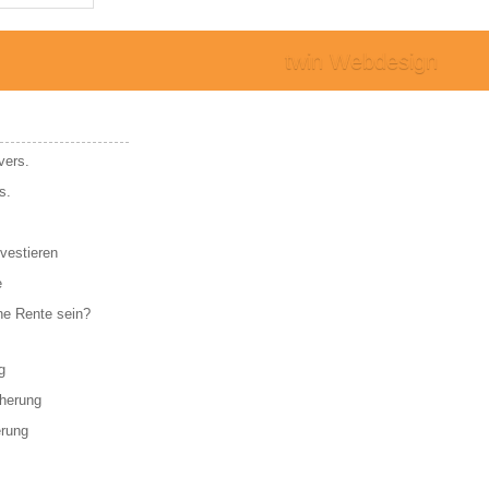
twin Webdesign
vers.
s.
vestieren
e
ne Rente sein?
g
cherung
erung